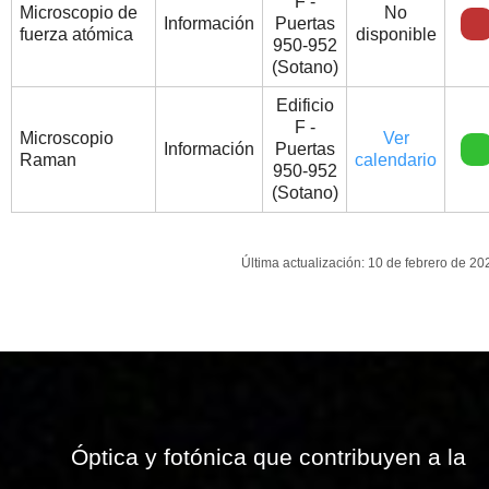
F -
Microscopio de
No
Información
Puertas
fuerza atómica
disponible
950-952
(Sotano)
Edificio
F -
Microscopio
Ver
Información
Puertas
Raman
calendario
950-952
(Sotano)
Última actualización: 10 de febrero de 20
Óptica y fotónica que contribuyen a la