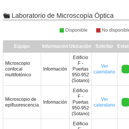
Laboratorio de Microscopía Óptica
Disponible
No disponibl
Equipo
Información
Ubicación
Solicitar
Esta
Edificio
Microscopio
F -
Ver
confocal 
Información
Puertas
calendario
multifotónico
950-952
(Sotano)
Edificio
F -
Microscopio de
Ver
Información
Puertas
epifluorescencia
calendario
950-952
(Sotano)
Edificio