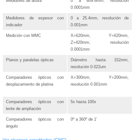
Medidores de altura
0 a 609.6mm, resolución
0.0001mm
Medidores de espesor con
0 a 25.4mm, resolución de
indicador
0.001mm
Medición con MMC
X=620mm, Y=620mm,
Z=420mm, resolución
0.0001mm
Planos y paralelas ópticas
Diámetro hasta 152mm,
resolución 0.022um
Comparadores ópticos con
X=300mm, Y=200mm,
desplazamiento de platina
resolución 0.001mm
Comparadores ópticos con
5x hasta 100x
lente de ampliación
Comparadores ópticos con
0º a 360º de 1'
ángulo
Ver alcances acreditados (CMC)