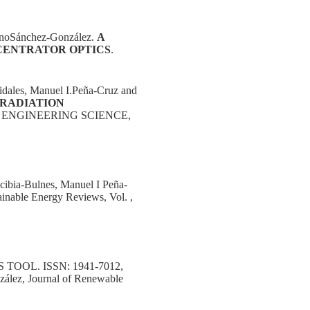
inoSánchez-González.
A
CENTRATOR OPTICS
.
Vidales, Manuel I.Peña-Cruz and
 RADIATION
 ENGINEERING SCIENCE,
ncibia-Bulnes, Manuel I Peña-
inable Energy Reviews, Vol. ,
OL. ISSN: 1941-7012,
zález, Journal of Renewable