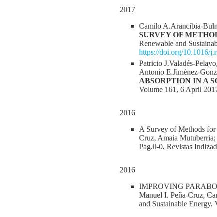
2017
Camilo A.Arancibia-Bul
SURVEY OF METHO
Renewable and Sustainab
https://doi.org/10.1016/j.
Patricio J.Valadés-Pelay
Antonio E.Jiménez-Gonz
ABSORPTION IN A 
Volume 161, 6 April 201
2016
A Survey of Methods for 
Cruz, Amaia Mutuberria;
Pag.0-0, Revistas Indizad
2016
IMPROVING PARABOL
Manuel I. Peña-Cruz, Ca
and Sustainable Energy, V