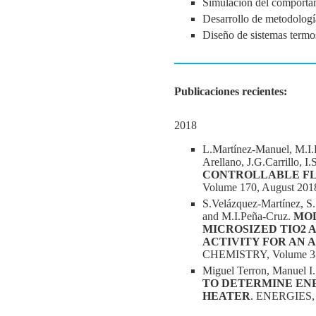
Simulación del comportam
Desarrollo de metodología
Diseño de sistemas termoso
Publicaciones recientes:
2018
L.Martínez-Manuel, M.I
Arellano, J.G.Carrillo, I
CONTROLLABLE FLU
Volume 170, August 201
S.Velázquez-Martínez, S.
and M.I.Peña-Cruz.
MOD
MICROSIZED TIO2 
ACTIVITY FOR AN 
CHEMISTRY, Volume 359
Miguel Terron, Manuel I. 
TO DETERMINE ENE
HEATER
. ENERGIES, 