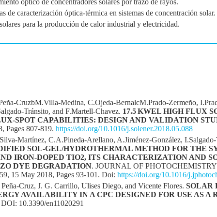
iento óptico de concentradores solares por trazo de rayos.
s de caracterización óptica-térmica en sistemas de concentración solar.
lares para la producción de calor industrial y electricidad.
.Peña-CruzbM.Villa-Medina, C.Ojeda-BernalcM.Prado-Zermeño, I.Pra
.Salgado-Tránsito, and F.Martell-Chavez.
17.5 KWEL HIGH FLUX 
X-SPOT CAPABILITIES: DESIGN AND VALIDATION ST
8, Pages 807-819.
https://doi.org/10.1016/j.solener.2018.05.088
Silva-Martínez, C.A.Pineda-Arellano, A.Jiménez-González, I.Salgado-
IFIED SOL-GEL/HYDROTHERMAL METHOD FOR THE SY
AND IRON-DOPED TIO2, ITS CHARACTERIZATION AND 
AZO DYE DEGRADATION
. JOURNAL OF PHOTOCHEMISTRY
, 15 May 2018, Pages 93-101. Doi:
https://doi.org/10.1016/j.jphot
Peña-Cruz, J. G. Carrillo, Ulises Diego, and Vicente Flores.
SOLAR 
RGY AVAILABILITY IN A CPC DESIGNED FOR USE AS A
DOI: 10.3390/en11020291