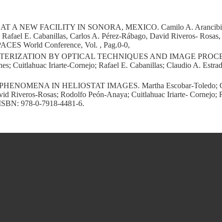
 A NEW FACILITY IN SONORA, MEXICO. Camilo A. Arancibia-Bu
Rafael E. Cabanillas, Carlos A. Pérez-Rábago, David Riveros- Rosas, 
rPACES World Conference, Vol. , Pag.0-0,
RIZATION BY OPTICAL TECHNIQUES AND IMAGE PROCESSIN
es; Cuitlahuac Iriarte-Cornejo; Rafael E. Cabanillas; Claudio A. E
ENOMENA IN HELIOSTAT IMAGES. Martha Escobar-Toledo; Cami
id Riveros-Rosas; Rodolfo Peón-Anaya; Cuitlahuac Iriarte- Cornejo; R
ISBN: 978-0-7918-4481-6.