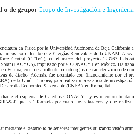
 o de grupo:
Grupo de Investigación e Ingeniería
enciatura en Física por la Universidad Autónoma de Baja California e
5, ambos por el Instituto de Energías Renovables de la UNAM. Apoyó 
orre Central (CEToC), en el marco del proyecto 123767 Laborat
a Solar (LACYQS), impulsado por el CONACYT en México. Ha trabaja
 España, en el desarrollo de metodologías de caracterización de conc
ivas de diseño. Además, fue premiado con financiamiento por el pro
) de la Unión Europea, para realizar una estancia de investigación 
 Desarrollo Económico Sustentable (ENEA), en Roma, Italia.
ediante el esquema de Cátedras CONACYT y es miembro fundador 
GIIE-Sol) que está formado por cuatro investigadores y que realiza 
r mediante el desarrollo de sensores inteligentes utilizando visión artifi