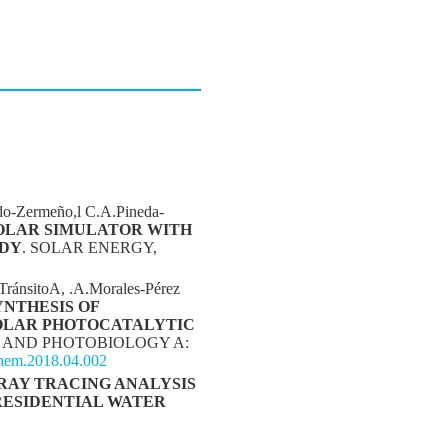
do-Zermeño,l C.A.Pineda-
SOLAR SIMULATOR WITH
UDY
. SOLAR ENERGY,
TránsitoA, .A.Morales-Pérez
NTHESIS OF
SOLAR PHOTOCATALYTIC
 AND PHOTOBIOLOGY A:
ochem.2018.04.002
RAY TRACING ANALYSIS
 RESIDENTIAL WATER