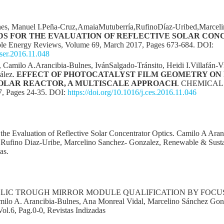
nes, Manuel I.Peña-Cruz,AmaiaMutuberría,RufinoDíaz-Uribed,Marcel
DS FOR THE EVALUATION OF REFLECTIVE SOLAR CON
le Energy Reviews, Volume 69, March 2017, Pages 673-684. DOI:
rser.2016.11.048
o, Camilo A.Arancibia-Bulnes, IvánSalgado-Tránsito, Heidi I.Villafán-
ález.
EFFECT OF PHOTOCATALYST FILM GEOMETRY ON
SOLAR REACTOR, A MULTISCALE APPROACH
. CHEMICAL
7, Pages 24-35. DOI:
https://doi.org/10.1016/j.ces.2016.11.046
the Evaluation of Reflective Solar Concentrator Optics. Camilo A Ara
 Rufino Diaz-Uribe, Marcelino Sanchez- Gonzalez, Renewable & Susta
as.
IC TROUGH MIRROR MODULE QUALIFICATION BY FOCUS TO
milo A. Arancibia-Bulnes, Ana Monreal Vidal, Marcelino Sánchez Gon
ol.6, Pag.0-0, Revistas Indizadas