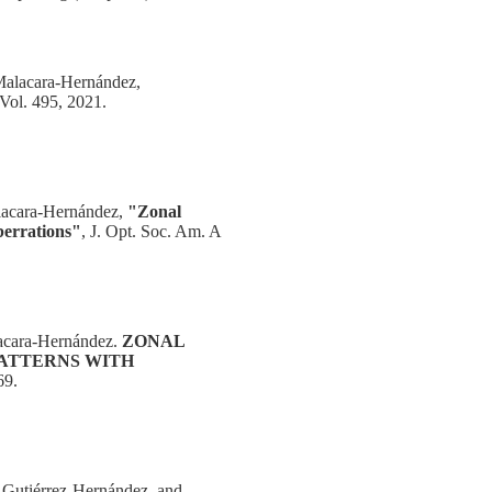
Malacara-Hernández,
Vol. 495, 2021.
lacara-Hernández,
"Zonal
berrations"
, J. Opt. Soc. Am. A
acara-Hernández.
ZONAL
ATTERNS WITH
69.
 Gutiérrez-Hernández, and