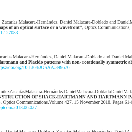
 Zacarías Malacara-Hernández, Daniel Malacara-Doblado and Daniel
ps of an optical surface or a wavefront"
, Optics Communications, 
1.127083
carías Malacara-Hernández, Daniel Malacara-Doblado and Daniel Ma
 Hartmann and Placido patterns with non- rotationally symmetric a
tps://doi.org/10.1364/JOSAA.399676
-NuñezZacaríasMalacara-HernándezDanielMalacara-DobladoDanielMal
STRUCTION OF SHACK-HARTMANN AND HARTMANN P
S
. Optics Communications,Volume 427, 15 November 2018, Pages 61-
j.optcom.2018.06.027
es, Daniel Malacara-Doblado, Zacarias Malacara-Hernández, David A.