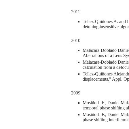
2011
Tellez-Quiñones A. and D
detuning insensitive algo
2010
Malacara-Doblado Daniel,
Aberrations of a Lens Sy
Malacara-Doblado Daniel
calculation from a defoc
Tellez-Quiñones Alejandr
displacements,” Appl. Op
2009
Mosiño J. F., Daniel Mal
temporal phase shifting 
Mosiño J. F., Daniel Mal
phase shifting interfero