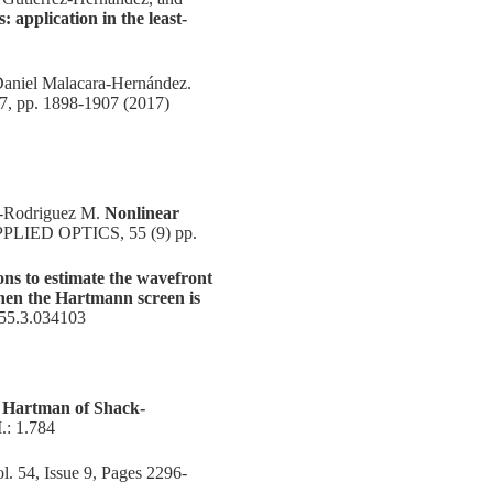
 application in the least-
Daniel Malacara-Hernández.
e 7, pp. 1898-1907 (2017)
n-Rodriguez M.
Nonlinear
PPLIED OPTICS, 55 (9) pp.
ns to estimate the wavefront
hen the Hartmann screen is
55.3.034103
of Hartman of Shack-
.: 1.784
l. 54, Issue 9, Pages 2296-