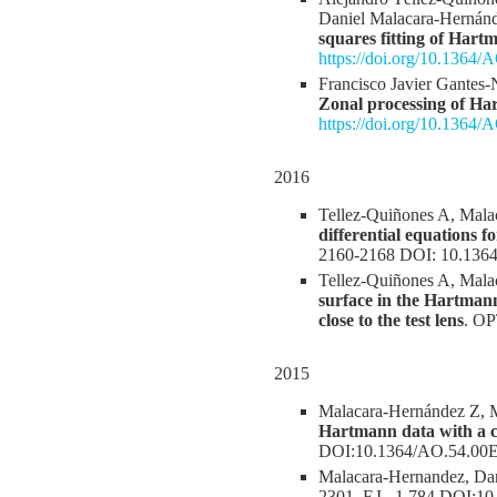
Daniel Malacara-Hernán
squares fitting of Hart
https://doi.org/10.1364
Francisco Javier Gantes
Zonal processing of H
https://doi.org/10.1364
2016
Tellez-Quiñones A, Mal
differential equations 
2160-2168 DOI: 10.136
Tellez-Quiñones A, Mala
surface in the Hartmann
close to the test lens
. OP
2015
Malacara-Hernández Z, 
Hartmann data with a ci
DOI:10.1364/AO.54.00
Malacara-Hernandez, Da
2301, F.I., 1.784 DOI:1