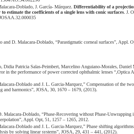
Malacara-Doblado, J. García- Márquez.
Differentiability of a projecti
to estimate the coefficients of a single lens with conic surfaces
. J. 
4/JOSAA.32.000035
lo and D. Malacara-Doblado, “Parastigmatic corneal surfaces”, Appl. O
no, Didia Patricia Salas-Peimbert, Marcelino Anguiano-Morales, Daniel
ror in the performance of power corrected ophthalmic lenses “,Optica A
alacara-Doblado and J. L. Garcia-Marquez,” Compensation of the two-
ing and harmonics”, JOSA, 30, 1670 – 1679, (2013).
D. Malacara-Doblado, “Phase-Recovering without Phase-Unwrapping in
erpolation”, Appl. Opt, 51, 1257 – 1265, 2012.
alacara-Doblado and J. L. Garcia-Marquez,” Phase shifting algorithms 
alysis by solving linear systems”, JOSA, 29, 431 – 441, (2012).