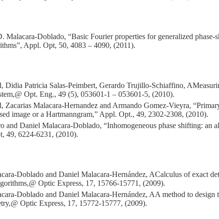
. Malacara-Doblado, “Basic Fourier properties for generalized phase-sh
rithms”, Appl. Opt, 50, 4083 – 4090, (2011).
 Didia Patricia Salas-Peimbert, Gerardo Trujillo-Schiaffino, AMeasuri
stem,@ Opt. Eng., 49 (5), 053601-1 – 053601-5, (2010).
, Zacarias Malacara-Hernandez and Armando Gomez-Vieyra, “Primary 
used image or a Hartmanngram,” Appl. Opt., 49, 2302-2308, (2010).
o and Daniel Malacara-Doblado, “Inhomogeneous phase shifting: an al
t, 49, 6224-6231, (2010).
acara-Doblado and Daniel Malacara-Hernández, ACalculus of exact detu
algorithms,@ Optic Express, 17, 15766-15771, (2009).
acara-Doblado and Daniel Malacara-Hernández, AA method to design tun
metry,@ Optic Express, 17, 15772-15777, (2009).