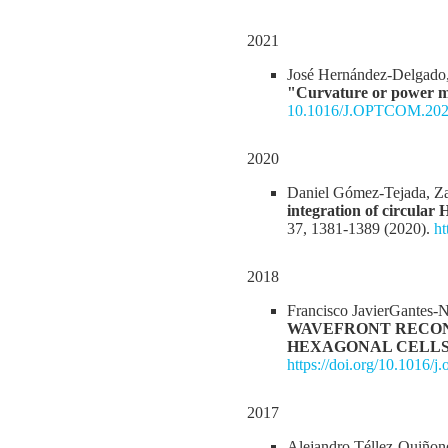
2021
José Hernández-Delgado,
"Curvature or power ma
10.1016/J.OPTCOM.202
2020
Daniel Gómez-Tejada, Za
integration of circular
37, 1381-1389 (2020).
ht
2018
Francisco JavierGantes
WAVEFRONT RECON
HEXAGONAL CELL
https://doi.org/10.1016/
2017
Alejandro Téllez-Quiñon