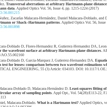
dez.
Transversal aberrations at arbitrary Hartmann-plane distances:
mann data
. Applied Optics Vol. 56, Issue 4, pp. 1215-1224 (2017)
/AO.56.001215
-Nuñez, Zacarías Malacara-Hernández, Daniel Malacara-Doblado, and 
artmann or Shack–Hartmann patterns
. Applied Optics Vol. 56, Issu
/AO.56.001898
acara-Doblado D, Flores-Hernandez R, Gutierrez-Hernandez DA, Leo
for the wavefront surface at arbitrary Hartmann-plane distances
. A
4/AO.55.002160
cara-Doblado D, Garcia-Marquez J, Gutierrez-Hernandez DA.
Equatio
 test for lenses: comparison between two wavefront estimations w
TICAL ENGINEERING, 55 (3) Article: 034103. DOI: 10.1117/1.OE.
Malacara-Doblado D, Malacara-Hernández D.
Least-squares fitting 
rcular array of sampling points
. Appl Opt., Vol. 54(28):E113-22, F.I
E113
niel, Malacara-Doblado.
What is a Hartmann test?
Applied Optics, vo
0.1364/AO.54.002296