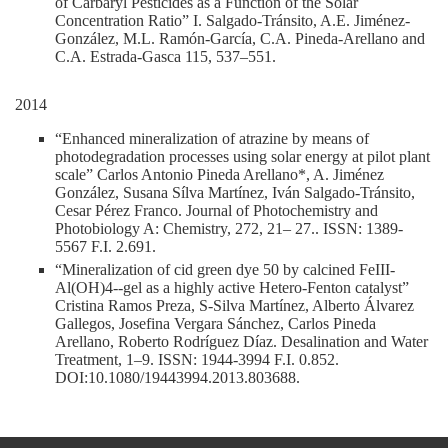
of Carbaryl Pesticides as a Function of the Solar
Concentration Ratio” I. Salgado-Tránsito, A.E. Jiménez-
González, M.L. Ramón-García, C.A. Pineda-Arellano and
C.A. Estrada-Gasca 115, 537–551.
2014
“Enhanced mineralization of atrazine by means of
photodegradation processes using solar energy at pilot plant
scale” Carlos Antonio Pineda Arellano*, A. Jiménez
González, Susana Sílva Martínez, Iván Salgado-Tránsito,
Cesar Pérez Franco. Journal of Photochemistry and
Photobiology A: Chemistry, 272, 21– 27.. ISSN: 1389-
5567 F.I. 2.691.
“Mineralization of cid green dye 50 by calcined FeIII-
Al(OH)4--gel as a highly active Hetero-Fenton catalyst”
Cristina Ramos Preza, S-Silva Martínez, Alberto Álvarez
Gallegos, Josefina Vergara Sánchez, Carlos Pineda
Arellano, Roberto Rodríguez Díaz. Desalination and Water
Treatment, 1–9. ISSN: 1944-3994 F.I. 0.852.
DOI:10.1080/19443994.2013.803688.