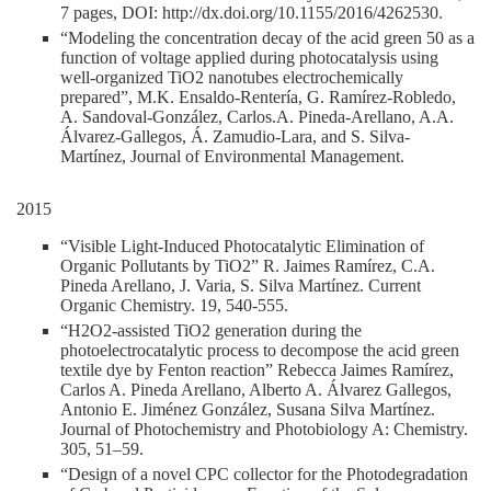
7 pages, DOI: http://dx.doi.org/10.1155/2016/4262530.
“Modeling the concentration decay of the acid green 50 as a
function of voltage applied during photocatalysis using
well-organized TiO2 nanotubes electrochemically
prepared”, M.K. Ensaldo-Rentería, G. Ramírez-Robledo,
A. Sandoval-González, Carlos.A. Pineda-Arellano, A.A.
Álvarez-Gallegos, Á. Zamudio-Lara, and S. Silva-
Martínez, Journal of Environmental Management.
2015
“Visible Light-Induced Photocatalytic Elimination of
Organic Pollutants by TiO2” R. Jaimes Ramírez, C.A.
Pineda Arellano, J. Varia, S. Silva Martínez. Current
Organic Chemistry. 19, 540-555.
“H2O2-assisted TiO2 generation during the
photoelectrocatalytic process to decompose the acid green
textile dye by Fenton reaction” Rebecca Jaimes Ramírez,
Carlos A. Pineda Arellano, Alberto A. Álvarez Gallegos,
Antonio E. Jiménez González, Susana Silva Martínez.
Journal of Photochemistry and Photobiology A: Chemistry.
305, 51–59.
“Design of a novel CPC collector for the Photodegradation