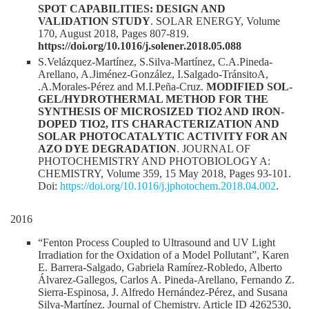
SPOT CAPABILITIES: DESIGN AND
VALIDATION STUDY
. SOLAR ENERGY, Volume
170, August 2018, Pages 807-819.
https://doi.org/10.1016/j.solener.2018.05.088
S.Velázquez-Martínez, S.Silva-Martínez, C.A.Pineda-
Arellano, A.Jiménez-González, I.Salgado-TránsitoA,
.A.Morales-Pérez and M.I.Peña-Cruz.
MODIFIED SOL-
GEL/HYDROTHERMAL METHOD FOR THE
SYNTHESIS OF MICROSIZED TIO2 AND IRON-
DOPED TIO2, ITS CHARACTERIZATION AND
SOLAR PHOTOCATALYTIC ACTIVITY FOR AN
AZO DYE DEGRADATION
. JOURNAL OF
PHOTOCHEMISTRY AND PHOTOBIOLOGY A:
CHEMISTRY, Volume 359, 15 May 2018, Pages 93-101.
Doi:
https://doi.org/10.1016/j.jphotochem.2018.04.002
.
2016
“Fenton Process Coupled to Ultrasound and UV Light
Irradiation for the Oxidation of a Model Pollutant”, Karen
E. Barrera-Salgado, Gabriela Ramírez-Robledo, Alberto
Álvarez-Gallegos, Carlos A. Pineda-Arellano, Fernando Z.
Sierra-Espinosa, J. Alfredo Hernández-Pérez, and Susana
Silva-Martínez. Journal of Chemistry. Article ID 4262530,